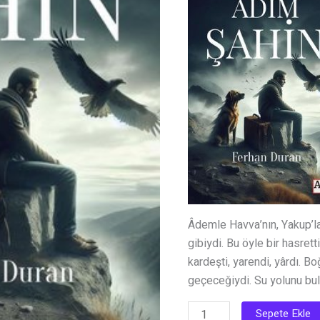
200.00 
Âdemle Havva’nın, Yakup’la
gibiydi. Bu öyle bir hasrett
kardeşti, yarendi, yârdı. B
geçeceğiydi. Su yolunu bu
Adım
Sepete Ekle