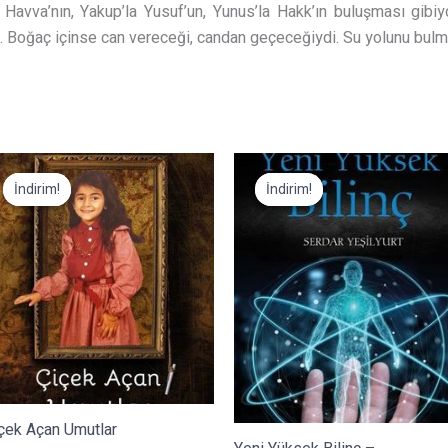
Havva’nın, Yakup’la Yusuf’un, Yunus’la Hakk’ın buluşması gibiydi
rdı. Boğaç içinse can vereceği, candan geçeceğiydi. Su yolunu bul
İndirim!
İndirim!
İndirim!
İndirim!
çek Açan Umutlar