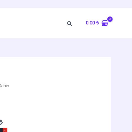
0.00
₺
Arama
Şahin
Şu
₺
andaki