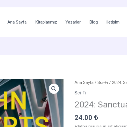
eriğe
la
Ana Sayfa
Kitaplarımız
Yazarlar
Blog
İletişim
Ana Sayfa
/
Sci-Fi
/ 2024: S
Sci-Fi
2024: Sanctu
24.00
₺
Platea mauris in sit aliq