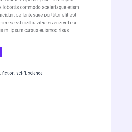
is lobortis commodo scelerisque etiam
cidunt pellentesque porttitor elit est
rra eu est mattis vitae viverra vel non
s mi ipsum cursus euismod risus
r:
fiction
,
sci-fi
,
science