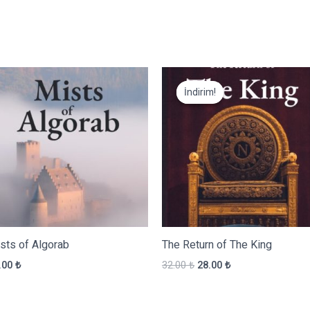
İndirim!
İndirim!
sts of Algorab
The Return of The King
Orijinal
Şu
.00
₺
32.00
₺
28.00
₺
fiyat:
andaki
32.00 ₺.
fiyat:
28.00 ₺.