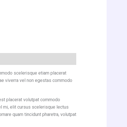
mmodo scelerisque etiam placerat
itae viverra vel non egestas commodo
est placerat volutpat commodo
l mi, elit cursus scelerisque lectus
rnare quam tincidunt pharetra, volutpat