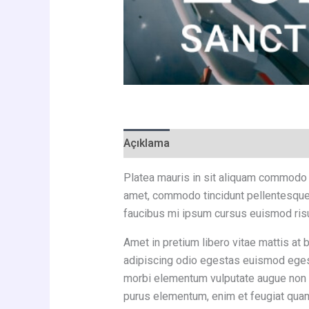
Açıklama
Değerlendirmeler (0)
Platea mauris in sit aliquam commodo
amet, commodo tincidunt pellentesque 
faucibus mi ipsum cursus euismod risu
Amet in pretium libero vitae mattis 
adipiscing odio egestas euismod egestas
morbi elementum vulputate augue non rh
purus elementum, enim et feugiat qua