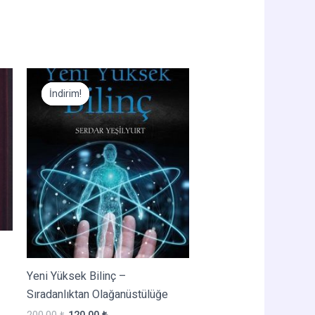
İndirim!
İndirim!
Yeni Yüksek Bilinç –
Sıradanlıktan Olağanüstülüğe
Orijinal
Şu