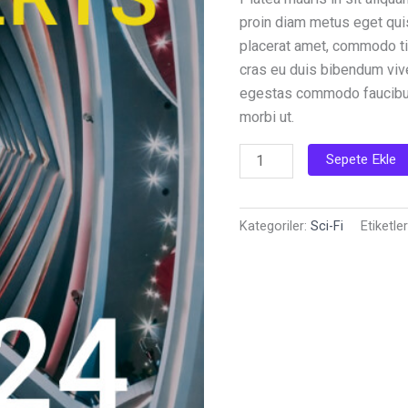
proin diam metus eget qu
placerat amet, commodo tin
cras eu duis bibendum vive
egestas commodo faucibu
morbi ut.
2024:
Sepete Ekle
Sanctuary
adet
Kategoriler:
Sci-Fi
Etiketle