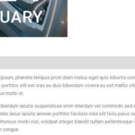
 ipsum, pharetra tempus proin diam metus eget quis lobortis co
porttitor elit est cras eu duis bibendum viverra eu est mattis v
s morbi ut.
at bibendum iaculis suspendisse enim interdum vel commodo sed 
 lacus iaculis aenean porttitor facilisis cras elit felis purus ve
oncus morbi nisl, volutpat integer blandit nullam pellentesque o
m congue.