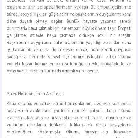
gözünden dünyayı görerek, onların yerine koyar kendini ve
olaylara onların perspektiflerinden yaklaşır. Bu empati geliştirme
süreci, sosyal ilişkileri güçlendirir ve başkalarının duygularına karşı
daha duyarlı olmayı sağlar. Günlük hayatta yaşanan stresli
durumlarla başa çıkmak için de empati büyük önem taşır. Empati
geliştirme, stresle başa çıkmada oldukça etkili bir araçtır.
Başkalarının duygularını anlamak, onların yaşadığı zorlukları daha
iyi kavramak ve daha destekleyici olmak, hem kendi duygusal
sağlığımızı hem de sosyal ilişkilerimizi iyileştirir. Kitap okuma
yoluyla kazandığımız empati yeteneği, stresle mücadelede ve
daha sağlıklı ilişkiler kurmada önemli bir rol oynar.
Stres Hormonlarının Azalması
Kitap okuma, vücuttaki stres hormonlarının, özellikle kortizolün
seviyesinin azalmasına yardımcı olur. Bir çalışma, kitap okuma
eyleminin, kalp atış hızını yavaşlatarak, kan basıncını düşürerek ve
vücudun rahatlama tepkisini tetikleyerek stres seviyelerini
düşürdüğünü göstermiştir. Okuma, bireyin dış dünyadan