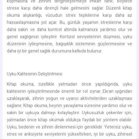
kopmasına ve zihnini dinginleştirmeye imkan tanır, böylece
strese karşı daha dirençli hale gelmesini sağlar. Düzenli kitap
okuma alışkanlığı, vücudun stres tepkilerine karşı daha az
hassaslaşmasına yol açar. Bu, günlük yaşamın streslerine karşı
daha sakin ve daha kontrol altında kalmanıza yardımcı olur ve
genel sağlığınızı iyileştirir. Kortizol seviyelerinin düşmesi, uyku
düzeninin iyileşmesine, bağışıklık sisteminin güçlenmesine ve
daha iyi bir genel sağlık durumuna katkıda bulunur.
Uyku Kalitesinin Geliştirilmesi
Kitap okuma, özellikle yatmadan önce yapıldığında, uyku
kalitesinin iyileştirilmesinde önemli bir rol oynar. Ekran ışığından
uzaklaşarak, zihnin yoğun ve uyarıcı aktivitelerden uzaklaşması
sağlanır. Kitap okuma, beynin yavaşlama sürecine yardımcı olur ve
sakin bir uykuya dalmayı kolaylaştırır. Uykusuzluk çekenler için,
yatmadan önce kitap okumak oldukça faydalı bir yöntem olabilir.
Uyku, bedenin ve zihnin dinlenmesi için gereklidir. Yetersiz uyku,
stres ve anksiyete seviyelerini yükseltirken, iyi bir uyku, zihinsel